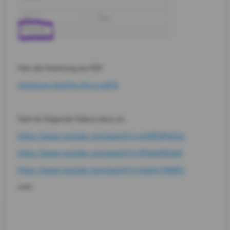
Hier die Anleitung als PDF
Anleitung-Spinfire-Pro-2.pdf
Sieh dir folgende Videos dazu an.
https://www.youtube.com/watch?v=ymNfGMjdUjo
https://www.youtube.com/watch?v=5Ps0mfkEy6A
https://www.youtube.com/watch?v=ojkzKx7AWKU
uvm.