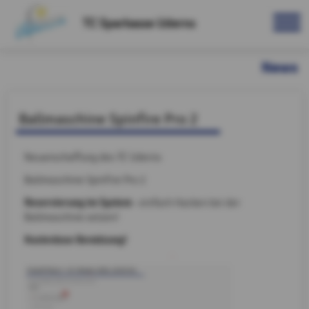
TC Sparkasse Uderns
News
Ballmaschine Spinfire Pro 2
Neuanschaffung des TC Uderns
Ballmaschine Spinfire Pro 2
Reservierung im System
- einfach Hacken bei der
Ballmaschine setzen!
Kostenlose Benützung!