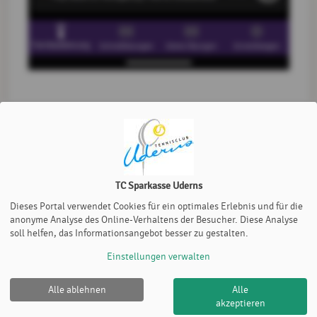
APP - Steuerung
TC Sparkasse Uderns
zurück zur Startseite
Stefan Schallhart
, 25.
Dieses Portal verwendet Cookies für ein optimales Erlebnis und für die
Oktober 2025
anonyme Analyse des Online-Verhaltens der Besucher. Diese Analyse
soll helfen, das Informationsangebot besser zu gestalten.
Einstellungen verwalten
Alle ablehnen
Alle
akzeptieren
TC Sparkasse Uderns |
Impressum
|
Cookie Policy